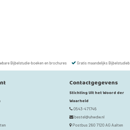
wbare Bijbelstudie-boeken en brochures
Gratis maandelijks Bijbelstudieb
unt
Contactgegevens
Stichting Uit het Woord der
Waarheid
n
0543-471746
bestel@uhwdw.nl
cten
Postbus 260 7120 AG Aalten