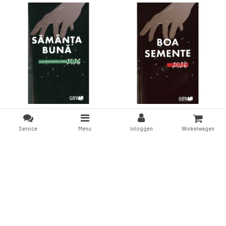
Het Goede Zaad A6 2026
Het Goede Zaad A6 2026
Roemeens boekkalender
Portugees boekkalender
Service
Menu
Inloggen
Winkelwagen
€4,50
€4,50
Vergelijk producten
0 Producten
Vergelijk
Vergelijk