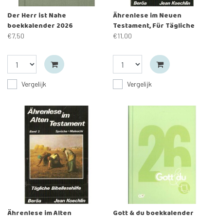
Der Herr ist Nahe
Ährenlese im Neuen
boekkalender 2026
Testament, Für Tägliche
Bibellesehilfe
€7,50
€11,00
Vergelijk
Vergelijk
Ährenlese im Alten
Gott & du boekkalender