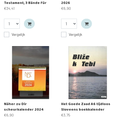
Testament, 3 Bände für
2026
Tägliche Bibellesehilfe
€34,41
€6,90
Vergelijk
Vergelijk
Näher zu Dir
Het Goede Zaad A6 tijdloos
scheurkalender 2024
Sloveens boekkalender
€6,90
€3,75