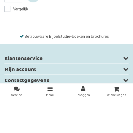
Vergelijk
Betrouwbare Bijbelstudie-boeken en brochures
Klantenservice
Mijn account
Contactgegevens
Nieuwsbrief
Service
Menu
Inloggen
Winkelwagen
Volg ons
Vergelijk producten
0 Producten
Copyright © 2026 - Stichting Uit het Woord der Waarheid - All rights reserved -
Theme by
InStijl Media