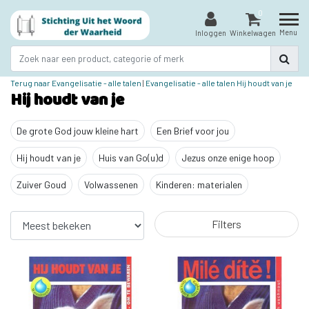
0
Menu
Inloggen
Winkelwagen
Terug naar Evangelisatie - alle talen
|
Evangelisatie - alle talen
Hij houdt van je
Hij houdt van je
De grote God jouw kleine hart
Een Brief voor jou
Hij houdt van je
Huis van Go(u)d
Jezus onze enige hoop
Zuiver Goud
Volwassenen
Kinderen: materialen
Filters