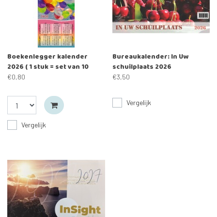
Boekenlegger kalender
Bureaukalender: In Uw
2026 ( 1 stuk = set van 10
schuilplaats 2026
boekenleggers)
uitverkocht
€0,80
€3,50
Vergelijk
Vergelijk