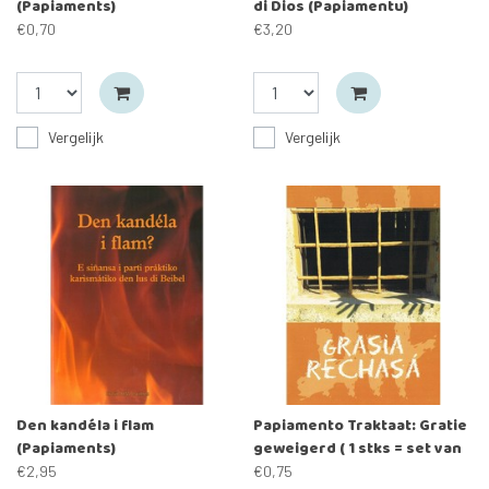
(Papiaments)
di Dios (Papiamentu)
€0,70
€3,20
Vergelijk
Vergelijk
Den kandéla i flam
Papiamento Traktaat: Gratie
(Papiaments)
geweigerd ( 1 stks = set van
10 dezelfde traktaten)
€2,95
€0,75