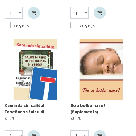
Vergelijk
Vergelijk
Kaminda sin salida!
Bo a bolbe nase?
Enseñansa falsu di
(Papiaments)
Testigunan di Yehova
€0,70
€0,70
Gevaarlijk (Papiaments)