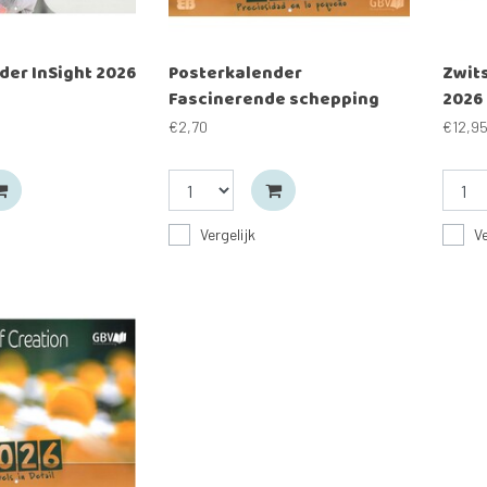
der InSight 2026
Posterkalender
Zwit
Fascinerende schepping
2026 
2026 Spaans
€2,70
€12,9
Vergelijk
Ve