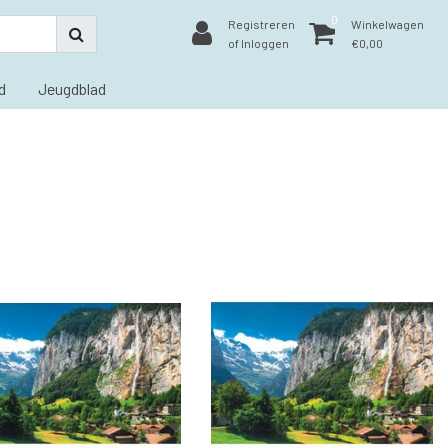
0
Registreren
Winkelwagen
of Inloggen
€0,00
d
Jeugdblad