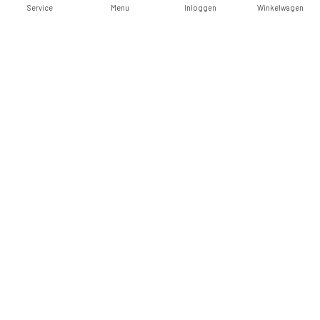
Service
Menu
Inloggen
Winkelwagen
Vergelijk producten
0 Producten
Philippians and Collossians.
Joseph a Fruitful Bough.
€6,00
€5,00
Vergelijk
Vergelijk