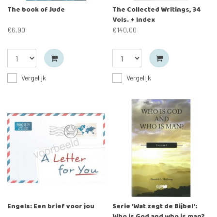
The book of Jude
The Collected Writings, 34
Vols. + Index
€6,90
€140,00
Vergelijk
Vergelijk
Engels: Een brief voor jou
Serie 'Wat zegt de Bijbel':
Who is God and who is man?