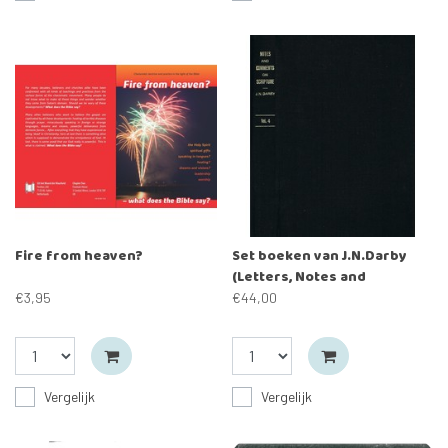
Fire from heaven?
Set boeken van J.N.Darby
(Letters, Notes and
Comments, Notes and
€3,95
€44,00
Jottings)
Vergelijk
Vergelijk