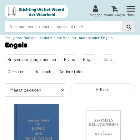
0
Menu
Inloggen
Winkelwagen
Terug naar Boeken - Andere talen
|
Boeken - Andere talen
Engels
Engels
Brieven aan jonge mensen
Frans
Engels
Duits
Oekraïens
Russisch
Andere talen
Filters