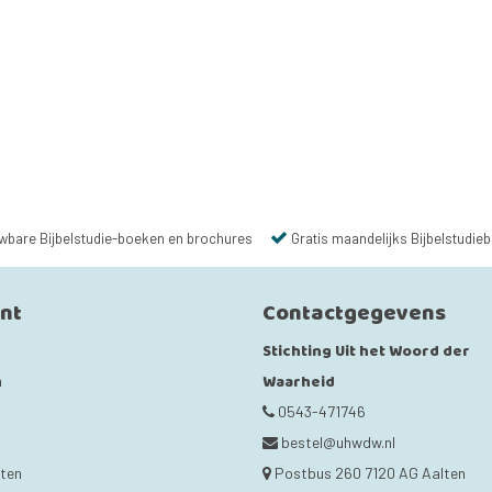
wbare Bijbelstudie-boeken en brochures
Gratis maandelijks Bijbelstudieb
unt
Contactgegevens
Stichting Uit het Woord der
Waarheid
n
0543-471746
bestel@uhwdw.nl
cten
Postbus 260 7120 AG Aalten