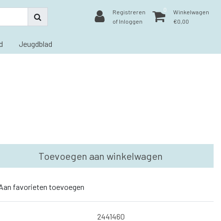
0
Registreren
Winkelwagen
of Inloggen
€0,00
d
Jeugdblad
Toevoegen aan winkelwagen
Aan favorieten toevoegen
2441460