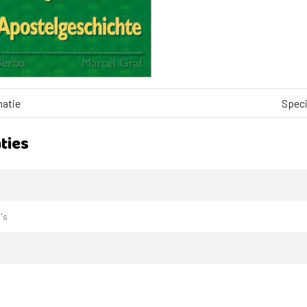
matie
Speci
ties
's