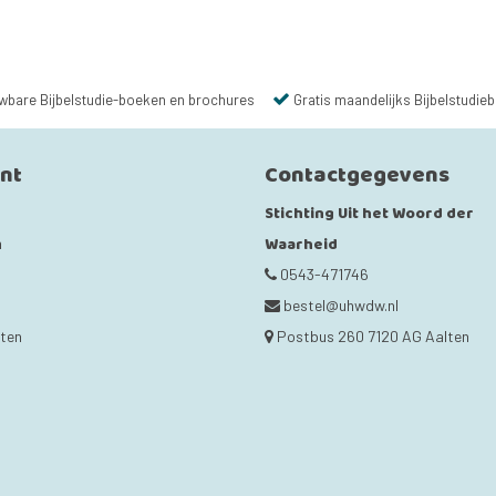
wbare Bijbelstudie-boeken en brochures
Gratis maandelijks Bijbelstudieb
unt
Contactgegevens
Stichting Uit het Woord der
Waarheid
n
0543-471746
bestel@uhwdw.nl
cten
Postbus 260 7120 AG Aalten