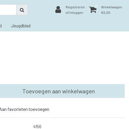
0
Registreren
Winkelwagen
of Inloggen
€0,00
d
Jeugdblad
Toevoegen aan winkelwagen
Aan favorieten toevoegen
4156