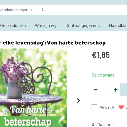
Alle producten
Wie zijn wij
Contact gegevens
Maandbla
r elke levensdag': Van harte beterschap
€1,85
Op voorraad
Vergelijk
Artikelcode