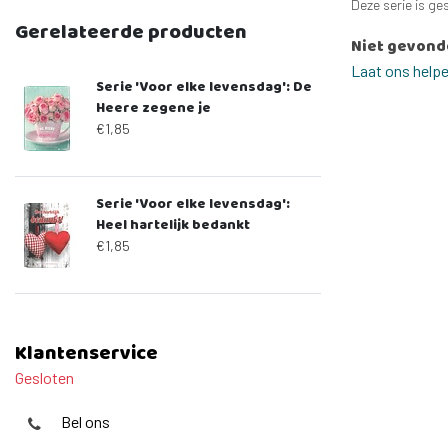
Deze serie is ge
Gerelateerde producten
Niet gevond
Laat ons help
Serie 'Voor elke levensdag': De
Heere zegene je
€1,85
Serie 'Voor elke levensdag':
Heel hartelijk bedankt
€1,85
Klantenservice
Gesloten
Bel ons