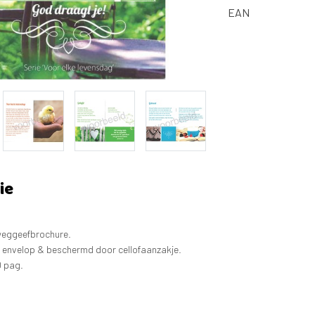
EAN
ie
weggeefbrochure.
n envelop & beschermd door cellofaanzakje.
0 pag.