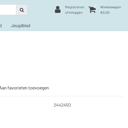
0
Registreren
Winkelwagen
of Inloggen
€0,00
d
Jeugdblad
Aan favorieten toevoegen
2442450