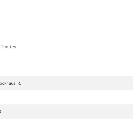
ficaties
ockhaus, R.
2
B