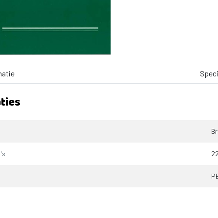
matie
Speci
ties
Br
's
2
P