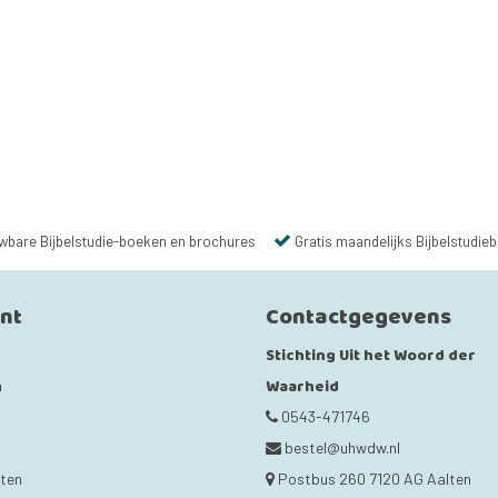
wbare Bijbelstudie-boeken en brochures
Gratis maandelijks Bijbelstudieb
unt
Contactgegevens
Stichting Uit het Woord der
Waarheid
n
0543-471746
bestel@uhwdw.nl
cten
Postbus 260 7120 AG Aalten