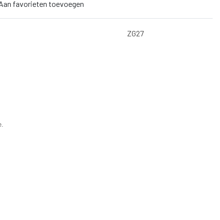
Aan favorieten toevoegen
ZG27
e.