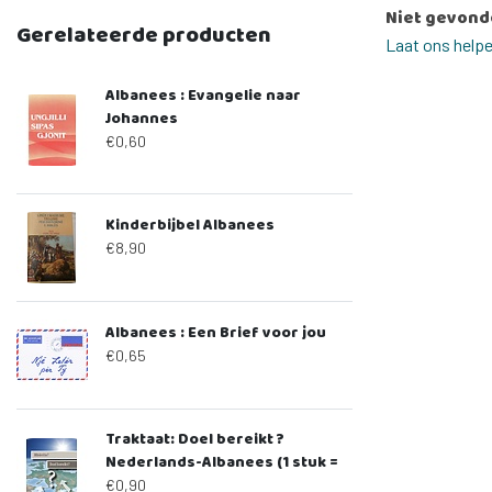
Niet gevond
Gerelateerde producten
Laat ons help
Albanees : Evangelie naar
Johannes
€0,60
Kinderbijbel Albanees
€8,90
Albanees : Een Brief voor jou
€0,65
Traktaat: Doel bereikt ?
Nederlands-Albanees (1 stuk =
set à 10 dezelfde traktaten)
€0,90