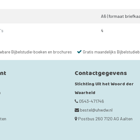
A6 (formaat briefkaa
's
4
wbare Bijbelstudie-boeken en brochures
Gratis maandelijks Bijbelstudieb
unt
Contactgegevens
Stichting Uit het Woord der
Waarheid
n
0543-471746
bestel@uhwdw.nl
cten
Postbus 260 7120 AG Aalten