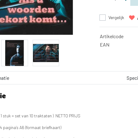
Vergelijk
Artikelcode
EAN
matie
Speci
ie
(1 stuk = set van 10 traktaten ) NETTO PRIJS
4 pagina’s A6 (formaat briefkaart)