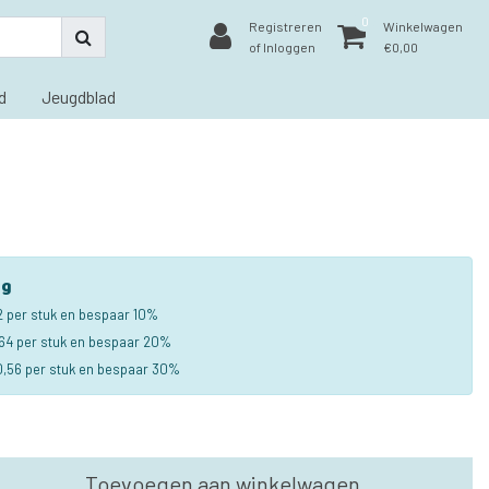
0
Registreren
Winkelwagen
of Inloggen
€0,00
d
Jeugdblad
ng
2 per stuk en bespaar 10%
64 per stuk en bespaar 20%
,56 per stuk en bespaar 30%
Toevoegen aan winkelwagen