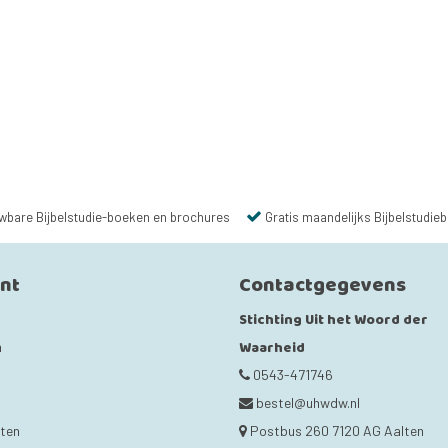
wbare Bijbelstudie-boeken en brochures
Gratis maandelijks Bijbelstudieb
unt
Contactgegevens
Stichting Uit het Woord der
Waarheid
n
0543-471746
bestel@uhwdw.nl
cten
Postbus 260 7120 AG Aalten