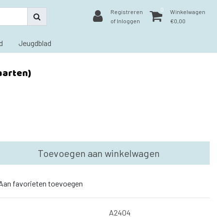
0
Registreren
Winkelwagen
of Inloggen
€0,00
d
Jeugdblad
aarten)
Toevoegen aan winkelwagen
Aan favorieten toevoegen
A2404