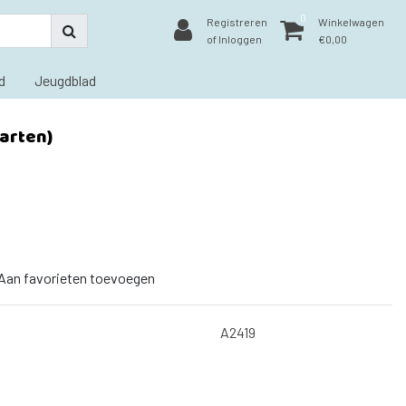
0
Registreren
Winkelwagen
of Inloggen
€0,00
d
Jeugdblad
aarten)
Aan favorieten toevoegen
A2419