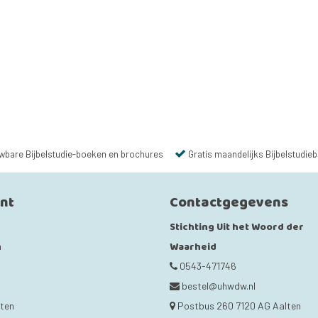
wbare Bijbelstudie-boeken en brochures
Gratis maandelijks Bijbelstudieb
unt
Contactgegevens
Stichting Uit het Woord der
Waarheid
n
0543-471746
bestel@uhwdw.nl
cten
Postbus 260 7120 AG Aalten