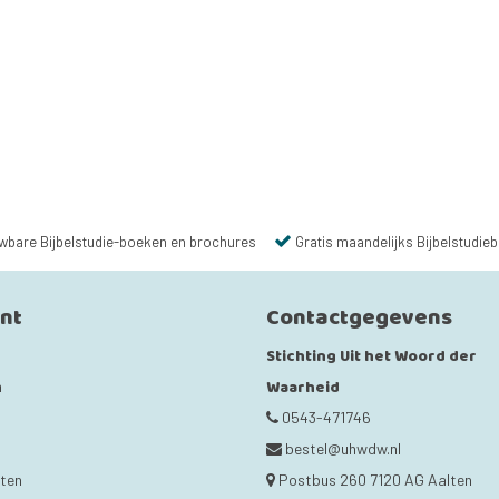
wbare Bijbelstudie-boeken en brochures
Gratis maandelijks Bijbelstudieb
unt
Contactgegevens
Stichting Uit het Woord der
Waarheid
n
0543-471746
bestel@uhwdw.nl
cten
Postbus 260 7120 AG Aalten