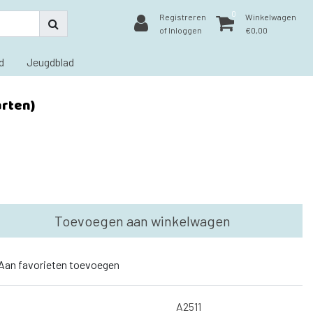
0
Registreren
Winkelwagen
of Inloggen
€0,00
d
Jeugdblad
arten)
Toevoegen aan winkelwagen
Aan favorieten toevoegen
A2511