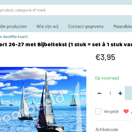
Alle producten
Wie zijn wij
Contact gegevens
Maandbla
an dezelfde kaart)
rt 26-27 met Bijbeltekst (1 stuk = set à 1 stuk v
€3,95
Op voorraad
Vergelijk
Artikelcode