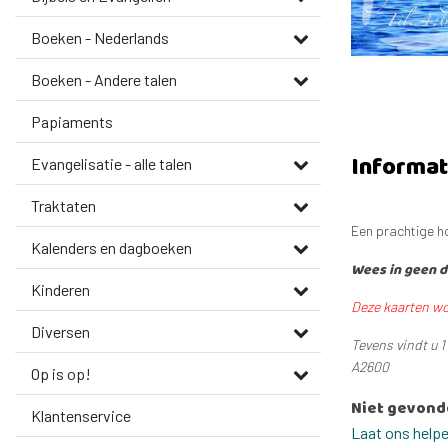
Boeken - Nederlands
Boeken - Andere talen
Papiaments
Informat
Evangelisatie - alle talen
Traktaten
Een prachtige h
Kalenders en dagboeken
Wees in geen d
Kinderen
Deze kaarten wo
Diversen
Tevens vindt u 
A2600
Op is op!
Niet gevond
Klantenservice
Laat ons help