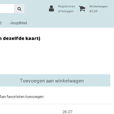
0
Registreren
Winkelwagen
of Inloggen
€0,00
d
Jeugdblad
an dezelfde kaart)
Toevoegen aan winkelwagen
Aan favorieten toevoegen
26-27