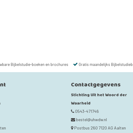
wbare Bijbelstudie-boeken en brochures
Gratis maandelijks Bijbelstudieb
unt
Contactgegevens
Stichting Uit het Woord der
Waarheid
n
0543-471746
bestel@uhwdw.nl
cten
Postbus 260 7120 AG Aalten