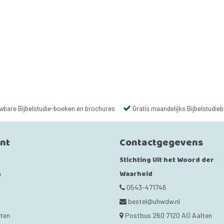
wbare Bijbelstudie-boeken en brochures
Gratis maandelijks Bijbelstudieb
unt
Contactgegevens
Stichting Uit het Woord der
Waarheid
n
0543-471746
bestel@uhwdw.nl
cten
Postbus 260 7120 AG Aalten