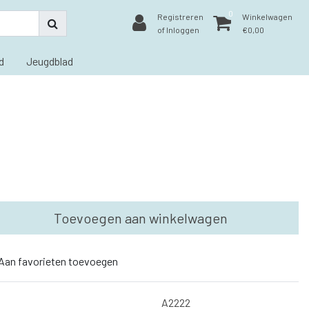
0
Registreren
Winkelwagen
of Inloggen
€0,00
d
Jeugdblad
Toevoegen aan winkelwagen
Aan favorieten toevoegen
A2222