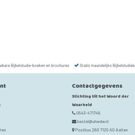
wbare Bijbelstudie-boeken en brochures
Gratis maandelijks Bijbelstudieb
unt
Contactgegevens
Stichting Uit het Woord der
Waarheid
n
0543-471746
bestel@uhwdw.nl
cten
Postbus 260 7120 AG Aalten