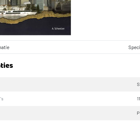
matie
Speci
ties
S
's
1
P