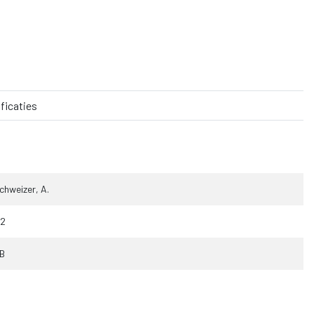
ficaties
chweizer, A.
12
B