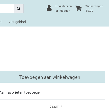
0
Registreren
Winkelwagen
of Inloggen
€0,00
d
Jeugdblad
Toevoegen aan winkelwagen
Aan favorieten toevoegen
2440115