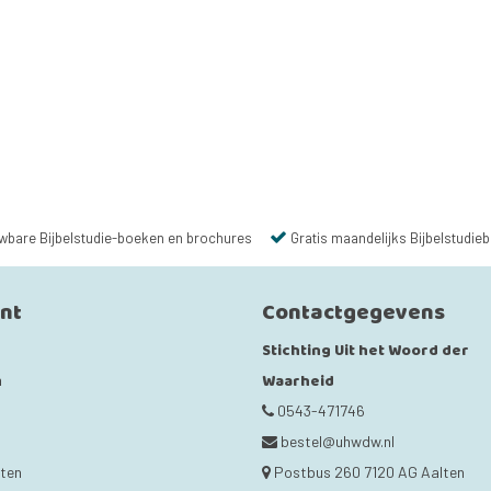
wbare Bijbelstudie-boeken en brochures
Gratis maandelijks Bijbelstudieb
unt
Contactgegevens
Stichting Uit het Woord der
Waarheid
n
0543-471746
bestel@uhwdw.nl
cten
Postbus 260 7120 AG Aalten