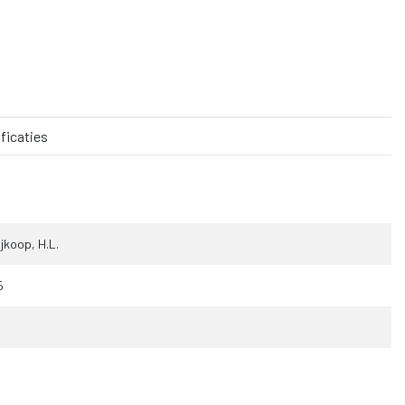
ficaties
jkoop, H.L.
5