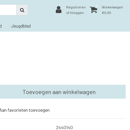
0
Registreren
Winkelwagen
of Inloggen
€0,00
d
Jeugdblad
Toevoegen aan winkelwagen
Aan favorieten toevoegen
2440140