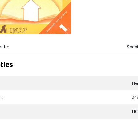
matie
Speci
ties
Hei
's
34
HC