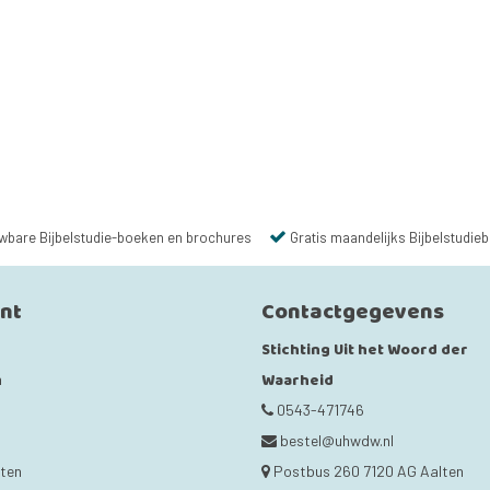
wbare Bijbelstudie-boeken en brochures
Gratis maandelijks Bijbelstudieb
unt
Contactgegevens
Stichting Uit het Woord der
Waarheid
n
0543-471746
bestel@uhwdw.nl
cten
Postbus 260 7120 AG Aalten