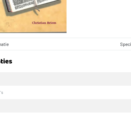
matie
Speci
ties
's