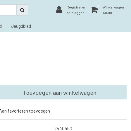
0
Registreren
Winkelwagen
of Inloggen
€0,00
d
Jeugdblad
Toevoegen aan winkelwagen
Aan favorieten toevoegen
2440460