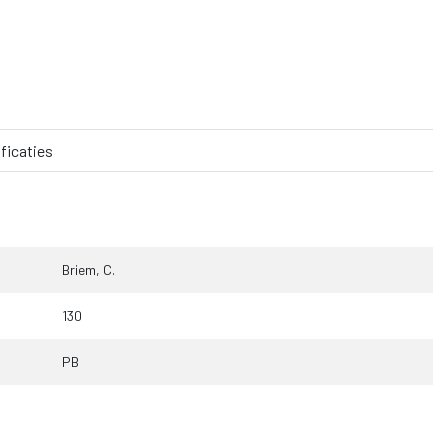
ficaties
Briem, C.
130
PB