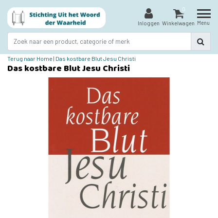
0
Menu
Inloggen
Winkelwagen
Terug naar Home
|
Das kostbare Blut Jesu Christi
Das kostbare Blut Jesu Christi