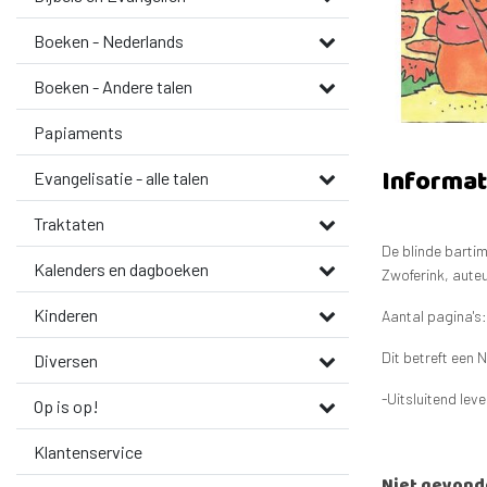
Boeken - Nederlands
Boeken - Andere talen
Papiaments
Informat
Evangelisatie - alle talen
Traktaten
De blinde bartim
Kalenders en dagboeken
Zwoferink, auteu
Kinderen
Aantal pagina's:
Dit betreft een 
Diversen
-Uitsluitend lev
Op is op!
Klantenservice
Niet gevond