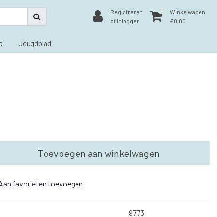
0
Registreren
Winkelwagen
of Inloggen
€0,00
d
Jeugdblad
Toevoegen aan winkelwagen
Aan favorieten toevoegen
9773