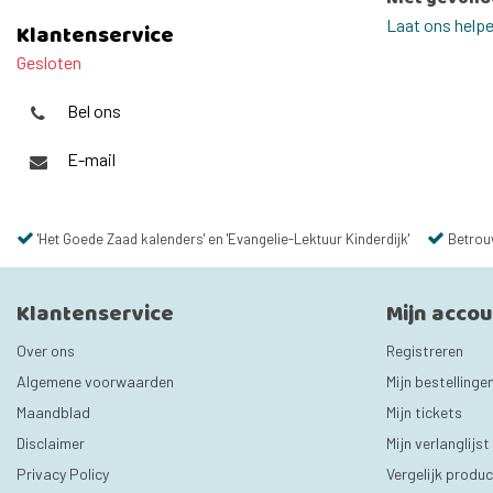
Laat ons help
Klantenservice
Gesloten
Bel ons
E-mail
'Het Goede Zaad kalenders' en 'Evangelie-Lektuur Kinderdijk'
Betrou
Klantenservice
Mijn acco
Over ons
Registreren
Algemene voorwaarden
Mijn bestellinge
Maandblad
Mijn tickets
Disclaimer
Mijn verlanglijst
Privacy Policy
Vergelijk produ