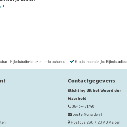
en!
wbare Bijbelstudie-boeken en brochures
Gratis maandelijks Bijbelstudieb
unt
Contactgegevens
Stichting Uit het Woord der
Waarheid
n
0543-471746
bestel@uhwdw.nl
cten
Postbus 260 7120 AG Aalten