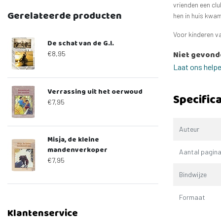
vrienden een clu
Gerelateerde producten
hen in huis kw
Voor kinderen va
De schat van de G.I.
Niet gevond
€8,95
Laat ons help
Verrassing uit het oerwoud
Specifica
€7,95
Auteur
Misja, de kleine
mandenverkoper
Aantal pagina
€7,95
Bindwijze
Formaat
Klantenservice