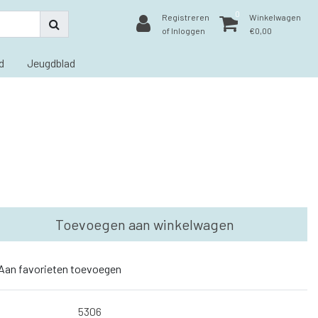
0
Registreren
Winkelwagen
of Inloggen
€0,00
d
Jeugdblad
Toevoegen aan winkelwagen
Aan favorieten toevoegen
5306