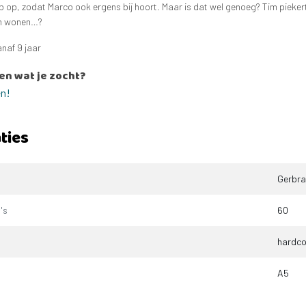
b op, zodat Marco ook ergens bij hoort. Maar is dat wel genoeg? Tim piekert 
am wonen…?
naf 9 jaar
en wat je zocht?
en!
ties
Gerbra
's
60
hardco
A5