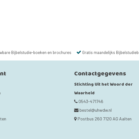
wbare Bijbelstudie-boeken en brochures
Gratis maandelijks Bijbelstudieb
unt
Contactgegevens
Stichting Uit het Woord der
Waarheid
n
0543-471746
bestel@uhwdw.nl
cten
Postbus 260 7120 AG Aalten