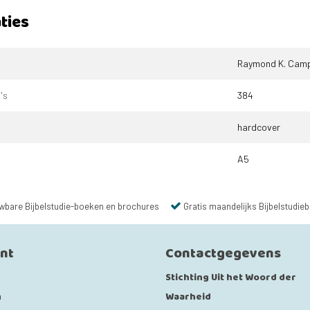
ties
Raymond K. Camp
's
384
hardcover
A5
wbare Bijbelstudie-boeken en brochures
Gratis maandelijks Bijbelstudieb
unt
Contactgegevens
Stichting Uit het Woord der
Waarheid
n