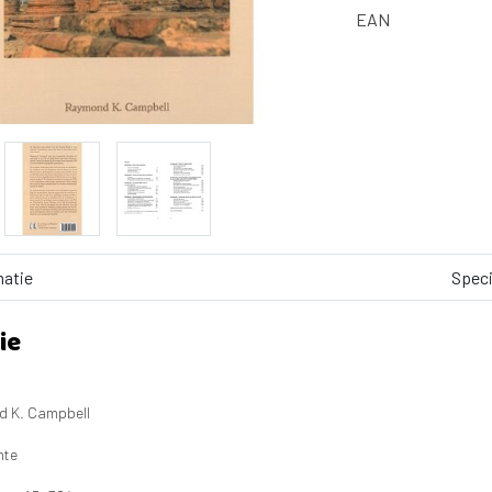
EAN
matie
Speci
ie
d K. Campbell
nte