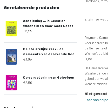
Hardback, form
Gerelateerde producten
Er zijn heel wat
Aanbidding ... in Geest en
waarheid en door Gods Geest
€6,95
Raymond Campbel
voor iedereen b
de Gemeente of K
De Christelijke kerk - de
Wie heeft de lei
Gemeente van de levende God
Bijbel.
€3,95
De Gemeente van 
Waarheid in de 
De vergadering van Gelovigen
gebed dat we all
€2,50
Want te midden v
Niet gevond
Laat ons help