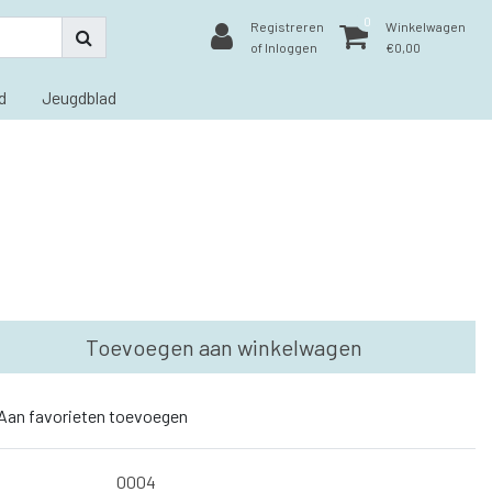
0
Registreren
Winkelwagen
of Inloggen
€0,00
d
Jeugdblad
Toevoegen aan winkelwagen
Aan favorieten toevoegen
0004