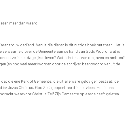
t lezen meer dan waard!
en trouw gediend. Vanuit die dienst is dit nuttige boek ontstaan. Het is
Bijbelse waarheid over de Gemeente aan de hand van Gods Woord: wat is
neert ze in het dagelijkse leven? Wat is het nut van de gaven en ambten?
ragen (en nog veel meer) worden door de schrijver beantwoord vanuit de
dat die ene Kerk of Gemeente, die uit alle ware gelovigen bestaat, de
s: Jezus Christus, God Zelf, geopenbaard in het vlees. Het is ons
opdracht waarvoor Christus Zelf Zijn Gemeente op aarde heeft gelaten.