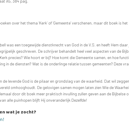
aat A5, 384 pag.
 boeken over het thema ‘Kerk’ of ‘Gemeente’ verschenen, maar dit boek is he
l was een toegewijde dienstknecht van God in de V.S. en heeft Hem daar jar
egrijpelijk geschreven. De schrijver behandelt heel veel aspecten van de 
erk precies? Wie hoort er bij? Hoe komt die Gemeente samen, en hoe functio
ding in de diensten? Wat is de onderlinge relatie tussen gemeenten? Deze v
de levende God is de pilaar en grondslag van de waarheid. Dat wil zeggen 
wereld omhooghoudt. De gelovigen samen mogen laten zien Wie de Waarheid i
emaal door dit boek meer praktisch invulling zullen geven aan de Bijbelse 
an alle puinhopen blijft Hij onveranderlijk Dezelfde!
en wat je zocht?
en!