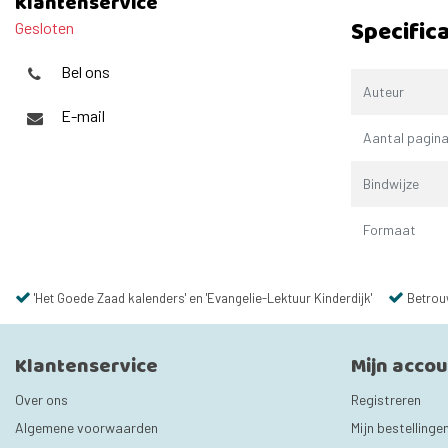
Klantenservice
Specifica
Gesloten
Bel ons
Auteur
E-mail
Aantal pagina
Bindwijze
Formaat
'Het Goede Zaad kalenders' en 'Evangelie-Lektuur Kinderdijk'
Betrou
Klantenservice
Mijn acco
Over ons
Registreren
Algemene voorwaarden
Mijn bestellinge