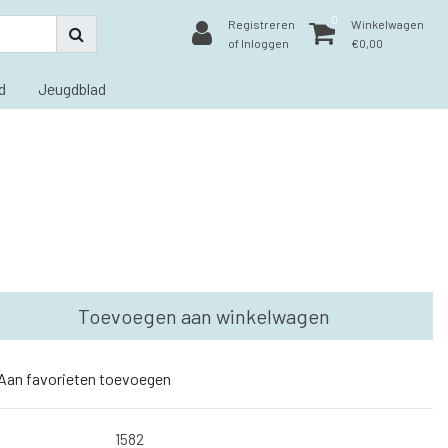
0
Registreren
Winkelwagen
of Inloggen
€0,00
d
Jeugdblad
Toevoegen aan winkelwagen
Aan favorieten toevoegen
1582