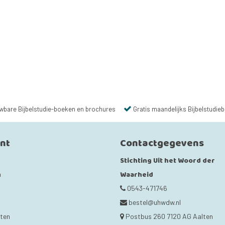
wbare Bijbelstudie-boeken en brochures
Gratis maandelijks Bijbelstudieb
unt
Contactgegevens
Stichting Uit het Woord der
Waarheid
n
0543-471746
bestel@uhwdw.nl
cten
Postbus 260 7120 AG Aalten