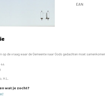
EAN
ie
 in op de vraag waar de Gemeente naar Gods gedachten moet samenkomen en
: 44
t
p, H.L.
en wat je zocht?
en!