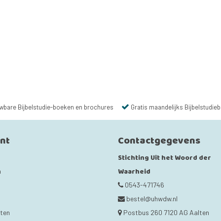
wbare Bijbelstudie-boeken en brochures
Gratis maandelijks Bijbelstudieb
unt
Contactgegevens
Stichting Uit het Woord der
Waarheid
n
0543-471746
bestel@uhwdw.nl
cten
Postbus 260 7120 AG Aalten