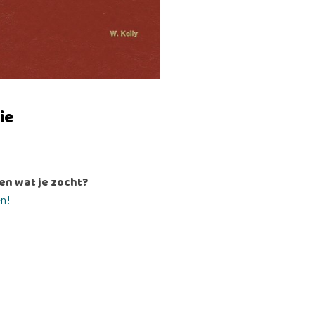
ie
en wat je zocht?
en!