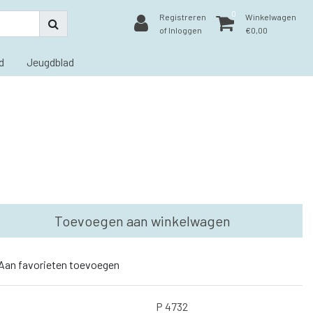
0
Registreren
Winkelwagen
of Inloggen
€0,00
d
Jeugdblad
Toevoegen aan winkelwagen
Aan favorieten toevoegen
P 4732