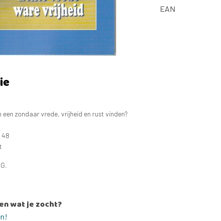
EAN
ie
een zondaar vrede, vrijheid en rust vinden?
: 48
t
 G.
en wat je zocht?
en!