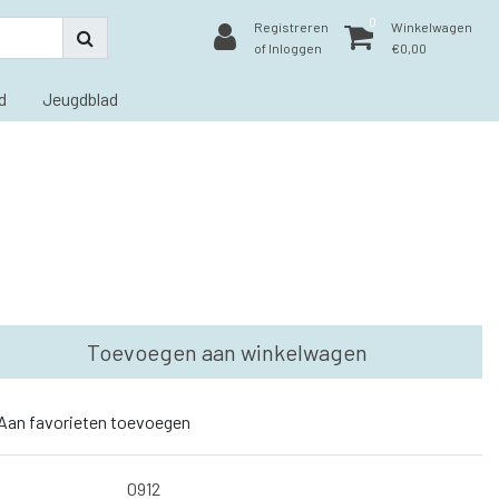
0
Registreren
Winkelwagen
of Inloggen
€0,00
d
Jeugdblad
Toevoegen aan winkelwagen
Aan favorieten toevoegen
0912