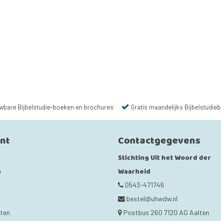
wbare Bijbelstudie-boeken en brochures
Gratis maandelijks Bijbelstudieb
unt
Contactgegevens
Stichting Uit het Woord der
Waarheid
n
0543-471746
bestel@uhwdw.nl
cten
Postbus 260 7120 AG Aalten