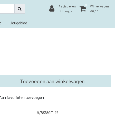
0
Registreren
Winkelwagen
of Inloggen
€0,00
d
Jeugdblad
Toevoegen aan winkelwagen
Aan favorieten toevoegen
9,78389E+12