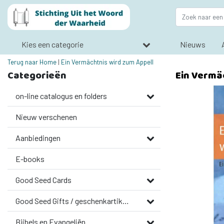
Kies een categorie
Nieuws
Terug naar Home
|
Ein Vermächtnis wird zum Appell
Categorieën
Ein Vermä
on-line catalogus en folders
Nieuw verschenen
Aanbiedingen
E-books
Good Seed Cards
Good Seed Gifts / geschenkartikelen
Bijbels en Evangeliën