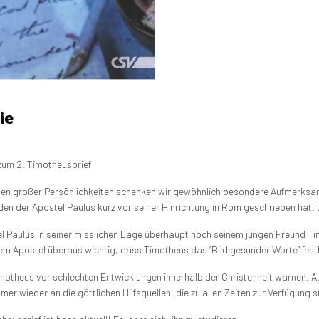
ie
zum 2. Timotheusbrief
ten großer Persönlichkeiten schenken wir gewöhnlich besondere Aufmerksamk
 den der Apostel Paulus kurz vor seiner Hinrichtung in Rom geschrieben hat. 
l Paulus in seiner misslichen Lage überhaupt noch seinem jungen Freund Tim
m Apostel überaus wichtig, dass Timotheus das “Bild gesunder Worte” festhi
motheus vor schlechten Entwicklungen innerhalb der Christenheit warnen. Au
mmer wieder an die göttlichen Hilfsquellen, die zu allen Zeiten zur Verfügung 