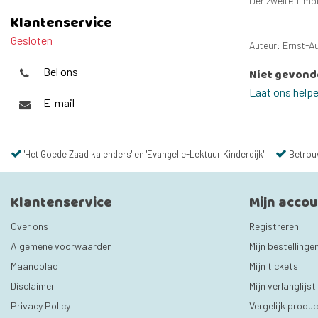
Der zweite Timot
Klantenservice
Gesloten
Auteur: Ernst-A
Bel ons
Niet gevond
Laat ons help
E-mail
'Het Goede Zaad kalenders' en 'Evangelie-Lektuur Kinderdijk'
Betrou
Klantenservice
Mijn acco
Over ons
Registreren
Algemene voorwaarden
Mijn bestellinge
Maandblad
Mijn tickets
Disclaimer
Mijn verlanglijst
Privacy Policy
Vergelijk produ