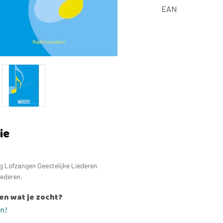
EAN
ie
ng Lofzangen Geestelijke Liederen
iederen.
en wat je zocht?
en!