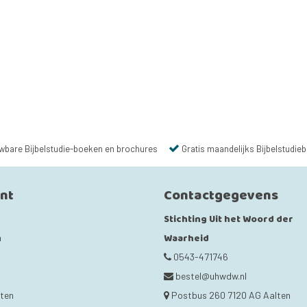
wbare Bijbelstudie-boeken en brochures
Gratis maandelijks Bijbelstudieb
unt
Contactgegevens
Stichting Uit het Woord der
Waarheid
n
0543-471746
bestel@uhwdw.nl
cten
Postbus 260 7120 AG Aalten