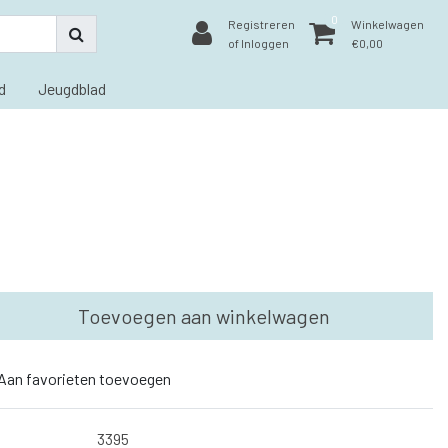
0
Registreren
Winkelwagen
of Inloggen
€0,00
d
Jeugdblad
Toevoegen aan winkelwagen
Aan favorieten toevoegen
3395