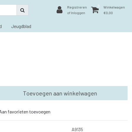
0
Registreren
Winkelwagen
of Inloggen
€0,00
d
Jeugdblad
Toevoegen aan winkelwagen
Aan favorieten toevoegen
A9135