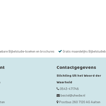
wbare Bijbelstudie-boeken en brochures
Gratis maandelijks Bijbelstudieb
unt
Contactgegevens
Stichting Uit het Woord der
Waarheid
n
0543-471746
bestel@uhwdw.nl
cten
Postbus 260 7120 AG Aalten