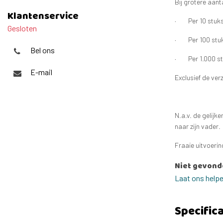
Bij grotere aant
Klantenservice
· Per 10 stuks 
Gesloten
· Per 100 stuks
Bel ons
· Per 1.000 stu
E-mail
Exclusief de ve
N.a.v. de gelijk
naar zijn vader.
Fraaie uitvoerin
Niet gevond
Laat ons help
Specifica