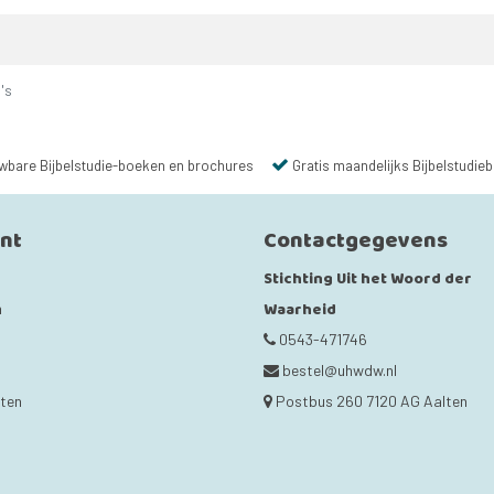
's
wbare Bijbelstudie-boeken en brochures
Gratis maandelijks Bijbelstudieb
unt
Contactgegevens
Stichting Uit het Woord der
Waarheid
n
0543-471746
bestel@uhwdw.nl
cten
Postbus 260 7120 AG Aalten