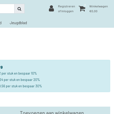
0
Registreren
Winkelwagen
of Inloggen
€0,00
d
Jeugdblad
ng
2 per stuk en bespaar 10%
64 per stuk en bespaar 20%
,56 per stuk en bespaar 30%
Toevoegen aan winkelwagen