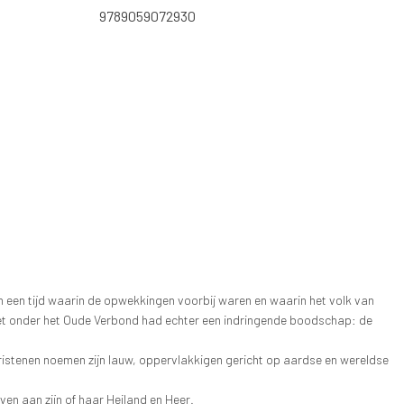
9789059072930
in een tijd waarin de opwekkingen voorbij waren en waarin het volk van
eet onder het Oude Verbond had echter een indringende boodschap: de
h Christenen noemen zijn lauw, oppervlakkigen gericht op aardse en wereldse
ven aan zijn of haar Heiland en Heer.