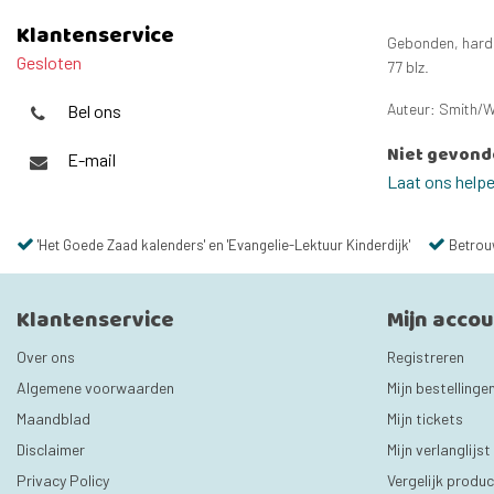
Klantenservice
Gebonden, hard
Gesloten
77 blz.
Auteur: Smith/W
Bel ons
Niet gevond
E-mail
Laat ons help
'Het Goede Zaad kalenders' en 'Evangelie-Lektuur Kinderdijk'
Betrou
Klantenservice
Mijn acco
Over ons
Registreren
Algemene voorwaarden
Mijn bestellinge
Maandblad
Mijn tickets
Disclaimer
Mijn verlanglijst
Privacy Policy
Vergelijk produ