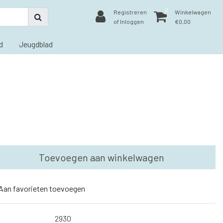
0
Registreren
Winkelwagen
of Inloggen
€0,00
d
Jeugdblad
Toevoegen aan winkelwagen
Aan favorieten toevoegen
2930