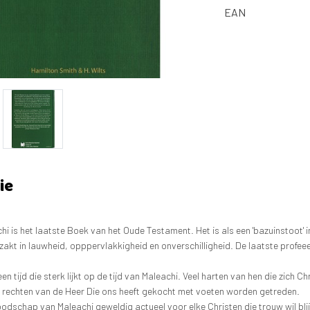
EAN
ie
i is het laatste Boek van het Oude Testament. Het is als een 'bazuinstoot' 
kt in lauwheid, opppervlakkigheid en onverschilligheid. De laatste profe
 een tijd die sterk lijkt op de tijd van Maleachi. Veel harten van hen die zic
de rechten van de Heer Die ons heeft gekocht met voeten worden getreden.
dschap van Maleachi geweldig actueel voor elke Christen die trouw wil blij