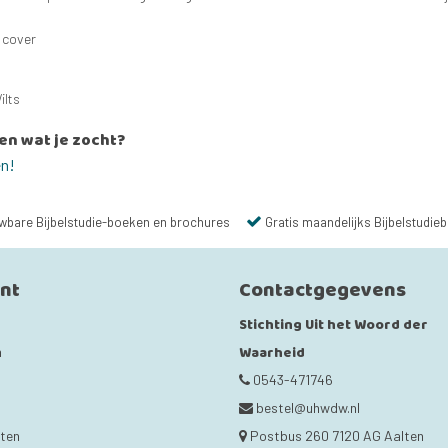
 cover
ilts
en wat je zocht?
en!
wbare Bijbelstudie-boeken en brochures
Gratis maandelijks Bijbelstudieb
unt
Contactgegevens
Stichting Uit het Woord der
Waarheid
n
0543-471746
bestel@uhwdw.nl
cten
Postbus 260 7120 AG Aalten