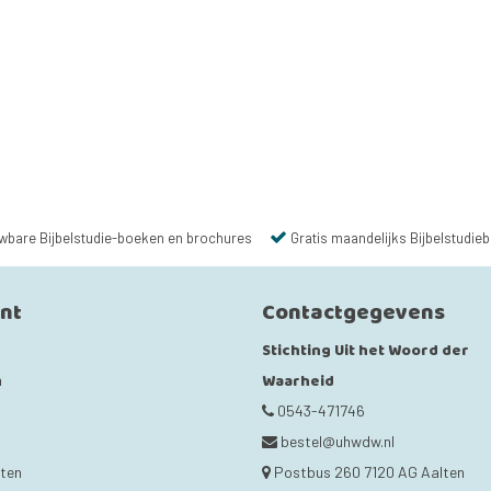
wbare Bijbelstudie-boeken en brochures
Gratis maandelijks Bijbelstudieb
unt
Contactgegevens
Stichting Uit het Woord der
Waarheid
n
0543-471746
bestel@uhwdw.nl
cten
Postbus 260 7120 AG Aalten