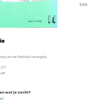
EAN
ie
tleg van het Mattheüs-evangelie.
 377
kaft
en wat je zocht?
en!