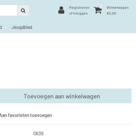
0
Registreren
Winkelwagen
of Inloggen
€0,00
d
Jeugdblad
Toevoegen aan winkelwagen
Aan favorieten toevoegen
0639