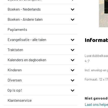
Boeken - Nederlands
Boeken - Andere talen
Papiaments
Informat
Evangelisatie - alle talen
Traktaten
Luxe dubbelkaart
Kalenders en dagboeken
4:7
Kinderen
Incl. envelop en
Formaat: 12 x 1
Diversen
Op is op!
Niet gevond
Klantenservice
Laat ons help