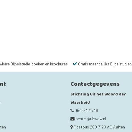
wbare Bijbelstudie-boeken en brochures
Gratis maandelijks Bijbelstudieb
unt
Contactgegevens
Stichting Uit het Woord der
Waarheid
n
0543-471746
bestel@uhwdw.nl
cten
Postbus 260 7120 AG Aalten