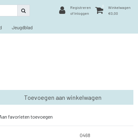
0
Registreren
Winkelwagen
of Inloggen
€0,00
d
Jeugdblad
Toevoegen aan winkelwagen
Aan favorieten toevoegen
0468