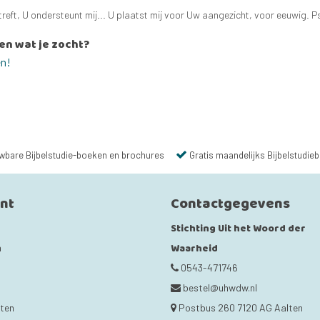
reft, U ondersteunt mij... U plaatst mij voor Uw aangezicht, voor eeuwig. Ps
en wat je zocht?
en!
wbare Bijbelstudie-boeken en brochures
Gratis maandelijks Bijbelstudieb
unt
Contactgegevens
Stichting Uit het Woord der
Waarheid
n
0543-471746
bestel@uhwdw.nl
cten
Postbus 260 7120 AG Aalten