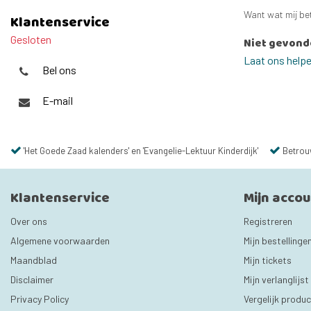
Want wat mij bet
Klantenservice
Gesloten
Niet gevond
Laat ons help
Bel ons
E-mail
'Het Goede Zaad kalenders' en 'Evangelie-Lektuur Kinderdijk'
Betrou
Klantenservice
Mijn acco
Over ons
Registreren
Algemene voorwaarden
Mijn bestellinge
Maandblad
Mijn tickets
Disclaimer
Mijn verlanglijst
Privacy Policy
Vergelijk produ