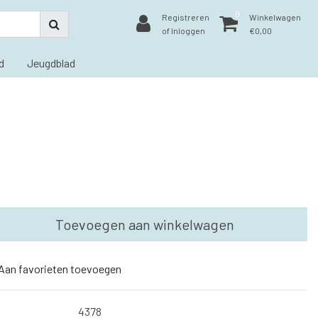
0
Registreren
Winkelwagen
of Inloggen
€0,00
d
Jeugdblad
Toevoegen aan winkelwagen
Aan favorieten toevoegen
4378