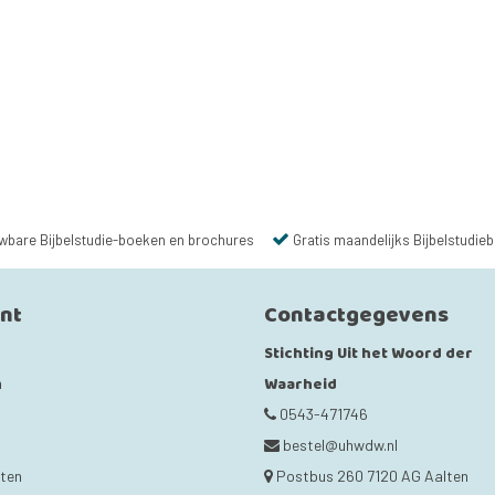
wbare Bijbelstudie-boeken en brochures
Gratis maandelijks Bijbelstudieb
unt
Contactgegevens
Stichting Uit het Woord der
Waarheid
n
0543-471746
bestel@uhwdw.nl
cten
Postbus 260 7120 AG Aalten