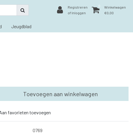
0
Registreren
Winkelwagen
of Inloggen
€0,00
d
Jeugdblad
Toevoegen aan winkelwagen
Aan favorieten toevoegen
0769