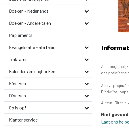
Boeken - Nederlands
Boeken - Andere talen
Papiaments
Informat
Evangelisatie - alle talen
Traktaten
Zeer begrijpelij
Kalenders en dagboeken
ons praktische 
Kinderen
Aantal pagina's:
Bindwijze: pap
Diversen
Auteur: Ritchie, 
Op is op!
Niet gevond
Klantenservice
Laat ons help