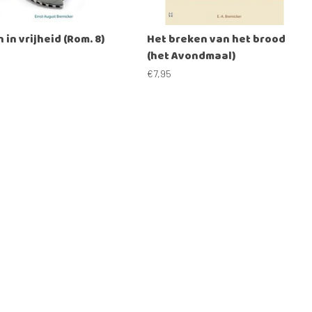
 in vrijheid (Rom. 8)
Het breken van het brood
(het Avondmaal)
€7,95
Vergelijk producten
0 Producten
rgelijk
Vergelijk
ten
lad & tijdschrift voor jong gelovigen
Nieuwsbrief