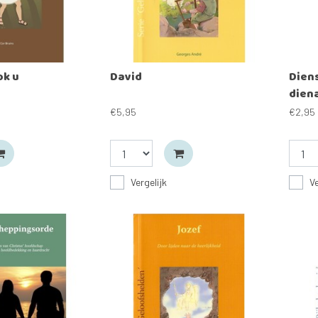
ok u
David
Dien
diena
€5,95
€2,95
Vergelijk
Ve