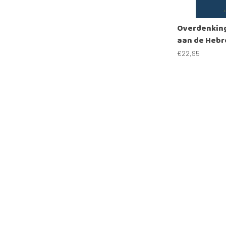
Overdenking
aan de Hebr
€22,95
Vergelijk
'Het Goede Zaad kalenders' en 'Evangelie-Lektuur Kinderdijk'
Betrou
Klantenservice
Mijn acco