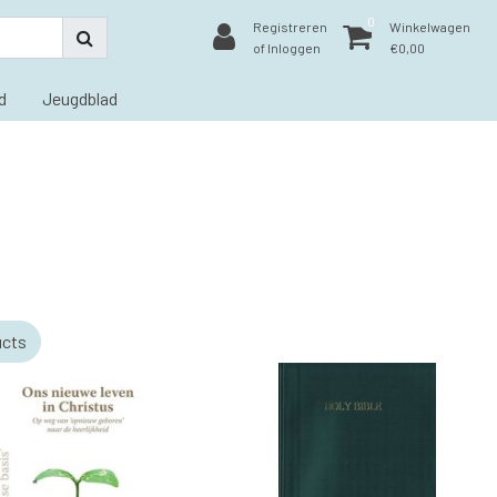
0
Registreren
Winkelwagen
of Inloggen
€0,00
d
Jeugdblad
ucts