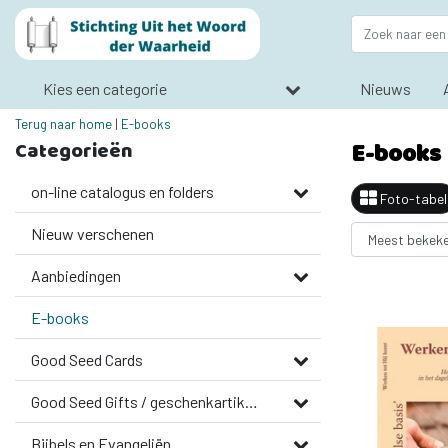
Kies een categorie
Nieuws
Terug naar home
|
E-books
Categorieën
E-books
on-line catalogus en folders
Foto-tabel
Nieuw verschenen
Aanbiedingen
E-books
Good Seed Cards
Good Seed Gifts / geschenkartikelen
Bijbels en Evangeliën