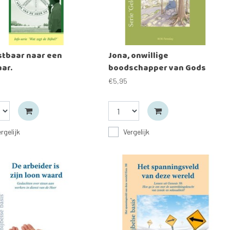
stbaar naar een
Jona, onwillige
ar.
boodschapper van Gods
genade.
€5,95
rgelijk
Vergelijk