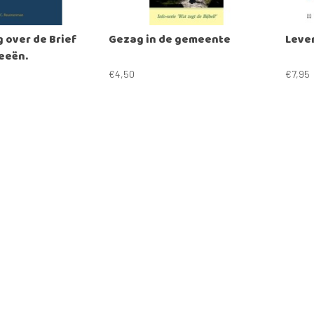
 over de Brief
Gezag in de gemeente
Leven
eeën.
€4,50
€7,95
Vergelijk
Ve
Laad meer produc
wbare Bijbelstudie-boeken en brochures
Gratis maandelijks Bijbelstudieb
unt
Contactgegevens