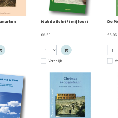
smarten
Wat de Schrift mij leert
De M
€6,50
€5,95
Vergelijk
Ve