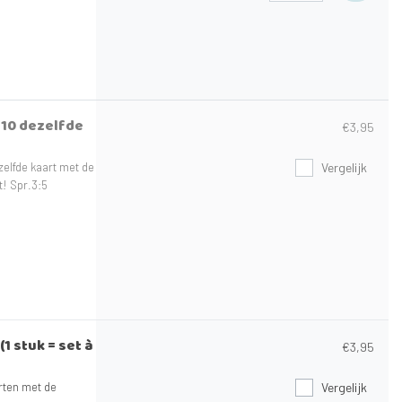
n 10 dezelfde
€3,95
zelfde kaart met de
Vergelijk
t! Spr.3:5
1 stuk = set à
€3,95
arten met de
Vergelijk