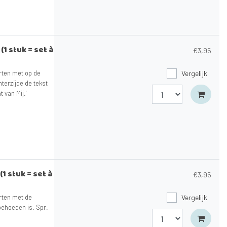
1 stuk = set à
€3,95
arten met op de
Vergelijk
hterzijde de tekst
 van Mij.'
1 stuk = set à
€3,95
arten met de
Vergelijk
behoeden is. Spr.