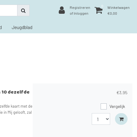
0
Registreren
Winkelwagen
of Inloggen
€0,00
d
Jeugdblad
n 10 dezelfde
€3,95
zelfde kaart met de
Vergelijk
 in Mij gelooft, zal